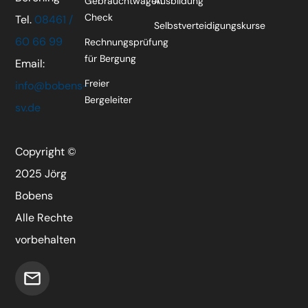
Gebrauchtwagen
Ausbildung
Check
Tel.
08461 /
Selbstverteidigungskurse
60 66 99
Rechnungsprüfung
für Bergung
Email:
Freier
info@bobens-
Bergeleiter
sv.de
Copyright ©
2025 Jörg
Bobens
Alle Rechte
vorbehalten