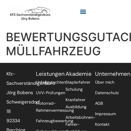
BEWERTUNGSGUTAC
MÜLLFAHRZEUG
Leistungen
Akademie
Unternehmen
Kfz-
Unfallgutachten
Staplerfahrer
Über mich
Sachverständigenbüro
Schulung
Jörg Bobens
UVV-Prüfungen
Datenschutz
Kranfahrer
Schweigersdorf
Motorrad-
AGB
Ausbildung
Rahmenvermessung
18
Impressum
Arbeitsbühnen-
92334
Fahrzeugbewertung
Fahrer-
Kontakt
Berching