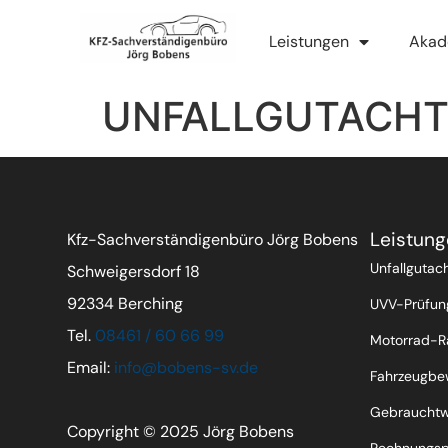
Leistungen
Akad
UNFALLGUTACHTE
Leistung
Kfz-Sachverständigenbüro Jörg Bobens
Unfallgutac
Schweigersdorf 18
92334 Berching
UVV-Prüfun
Tel.
08461 / 60 66 99
Motorrad-
Email:
info@bobens-sv.de
Fahrzeugbe
Gebraucht
Copyright © 2025 Jörg Bobens