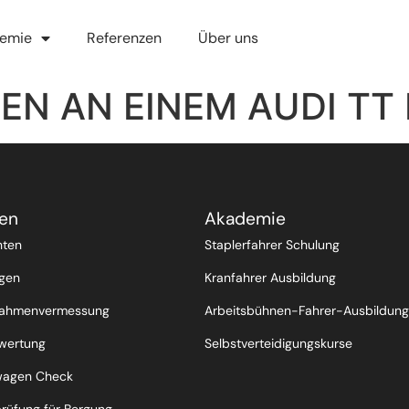
emie
Referenzen
Über uns
N AN EINEM AUDI TT I
en
Akademie
hten
Staplerfahrer Schulung
gen
Kranfahrer Ausbildung
Rahmenvermessung
Arbeitsbühnen-Fahrer-Ausbildung
wertung
Selbstverteidigungskurse
wagen Check